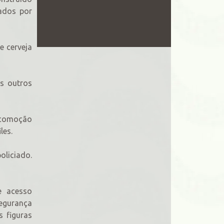
ados por
e cerveja
s outros
ocomoção
les.
liciado.
e acesso
segurança
s figuras