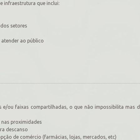
 infraestrutura que inclui:
ados setores
 atender ao público
s e/ou faixas compartilhadas, o que não impossibilita mas di
s nas proximidades
ara descanso
pção de comércio (farmácias, lojas, mercados, etc)