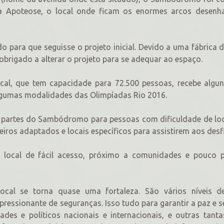
 Apoteose, o local onde ficam os enormes arcos desenh
ara que seguisse o projeto inicial. Devido a uma fábrica d
obrigado a alterar o projeto para se adequar ao espaço.
al, que tem capacidade para 72.500 pessoas, recebe algun
lgumas modalidades das Olimpíadas Rio 2016.
m partes do Sambódromo para pessoas com dificuldade de l
ros adaptados e locais específicos para assistirem aos desfi
ocal de fácil acesso, próximo a comunidades e pouco po
ocal se torna quase uma fortaleza. São vários níveis d
ressionante de seguranças. Isso tudo para garantir a paz e 
ades e políticos nacionais e internacionais, e outras tanta