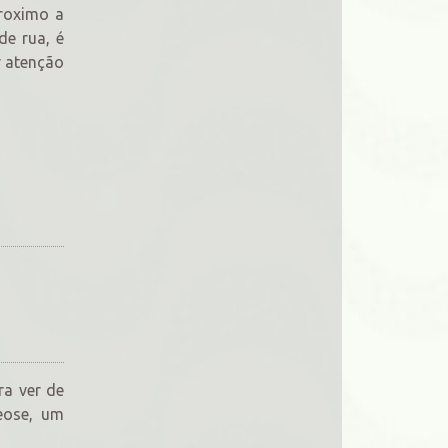
proximo a
de rua, é
r atenção
ra ver de
eose, um