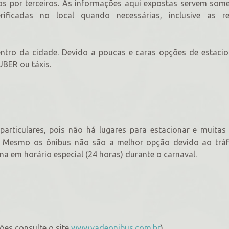
os por terceiros. As informações aqui expostas servem som
rificadas no local quando necessárias, inclusive as r
centro da cidade. Devido a poucas e caras opções de estac
BER ou táxis.
particulares, pois não há lugares para estacionar e muitas
co. Mesmo os ônibus não são a melhor opção devido ao trá
na em horário especial (24 horas) durante o carnaval.
ções consulte o site
www.vadeonibus.com.br
)