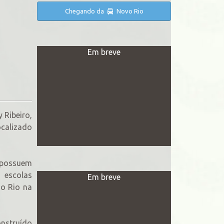
Chegando da
Novo Rio
Em breve
 Ribeiro,
ocalizado
e possuem
 escolas
Em breve
do Rio na
nstruído