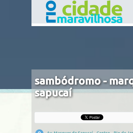
sambódromo - marq
sapucaí
Av. Marques de Sapucaí - Centro - Rio de Jan