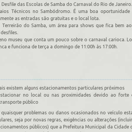
 Desfile das Escolas de Samba do Carnaval do Rio de Janeiro.
saios Técnicos no Sambódromo. É uma boa oportunidade 
mente as entradas são gratuitas e o local lota.
no Terreirão do Samba, um área para shows que fica bem a
esfiles.
no museu que conta um pouco sobre o carnaval carioca. Lo
a e funciona de terça a domingo de 11:00h às 17:00h.
is existem alguns estacionamentos particulares próximos
estacionar no local ou nas proximidades devido ao forte
transporte público
or quaisquer problemas ou danos ocasionados no veículo es
ulares, seja por novas regras, exigências ou alterações (inclu
acionamentos públicos) que a Prefeitura Municipal da Cidade 