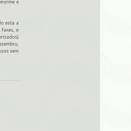
enorme e
do esta a
 faxes, o
rizados)
Dezembro,
essos sem