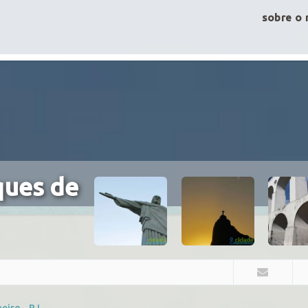
sobre o 
ues de
eiro - RJ