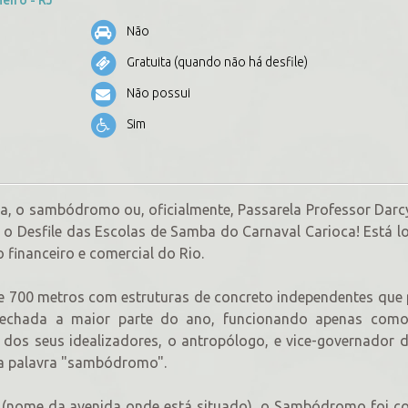
Não
Gratuita (quando não há desfile)
Não possui
Sim
o sambódromo ou, oficialmente, Passarela Professor Darcy
 o Desfile das Escolas de Samba do Carnaval Carioca! Está l
financeiro e comercial do Rio.
e 700 metros com estruturas de concreto independentes qu
 fechada a maior parte do ano, funcionando apenas como
os seus idealizadores, o antropólogo, e vice-governador 
da palavra "sambódromo".
(nome da avenida onde está situado), o Sambódromo foi co