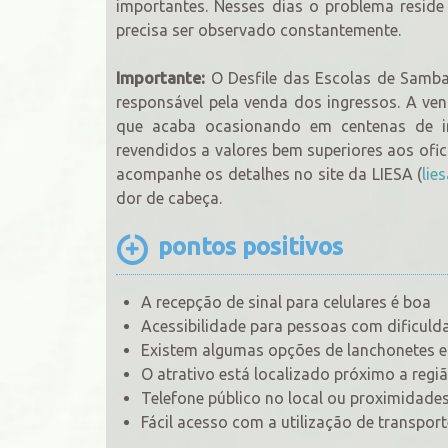
importantes. Nesses dias o problema resi
precisa ser observado constantemente.
Importante:
O Desfile das Escolas de Samba
responsável pela venda dos ingressos. A vend
que acaba ocasionando em centenas de i
revendidos a valores bem superiores aos ofi
acompanhe os detalhes no site da LIESA (
lie
dor de cabeça.
pontos positivos
A recepção de sinal para celulares é boa
Acessibilidade para pessoas com dificul
Existem algumas opções de lanchonetes e 
O atrativo está localizado próximo a reg
Telefone público no local ou proximidade
Fácil acesso com a utilização de transport