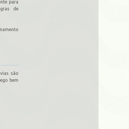
ente para
egras de
ionamento
 vias são
fego bem