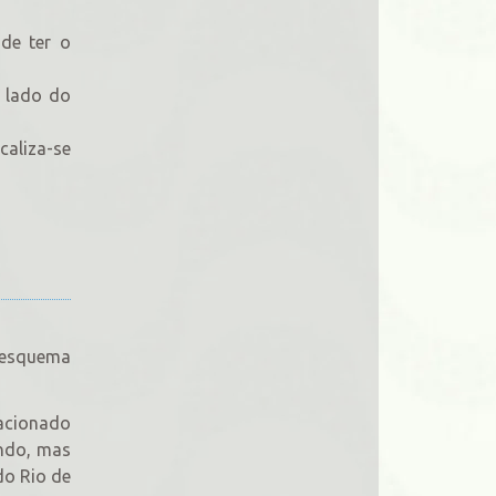
de ter o
o lado do
caliza-se
 esquema
tacionado
indo, mas
do Rio de