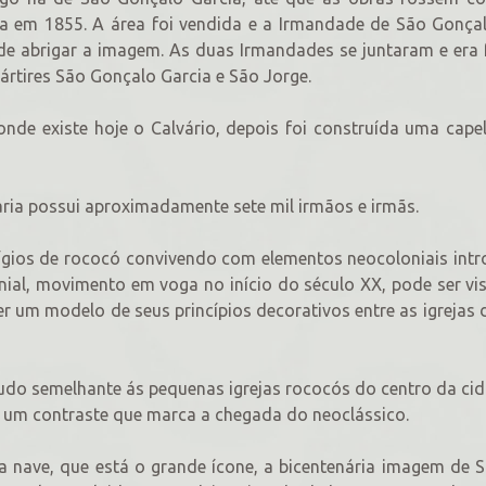
da em 1855. A área foi vendida e a Irmandade de São Gonça
 de abrigar a imagem. As duas Irmandades se juntaram e era
ártires São Gonçalo Garcia e São Jorge.
onde existe hoje o Calvário, depois foi construída uma cape
ria possui aproximadamente sete mil irmãos e irmãs.
tígios de rococó convivendo com elementos neocoloniais int
ial, movimento em voga no início do século XX, pode ser v
ser um modelo de seus princípios decorativos entre as igrejas 
udo semelhante ás pequenas igrejas rococós do centro da ci
o um contraste que marca a chegada do neoclássico.
a nave, que está o grande ícone, a bicentenária imagem de 