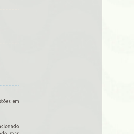
estões em
tacionado
indo, mas