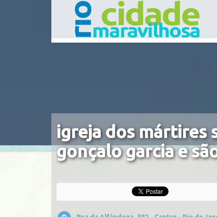
igreja dos mártires 
gonçalo garcia e sã
Rua da Alfândega, 382 - Centro - Rio de Jane