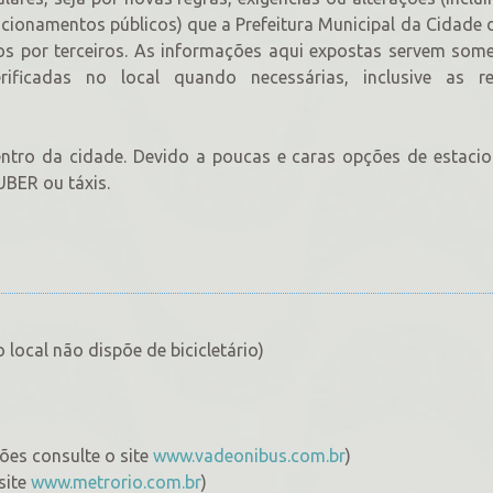
acionamentos públicos) que a Prefeitura Municipal da Cidade 
os por terceiros. As informações aqui expostas servem som
rificadas no local quando necessárias, inclusive as r
centro da cidade. Devido a poucas e caras opções de estac
BER ou táxis.
 local não dispõe de bicicletário)
ções consulte o site
www.vadeonibus.com.br
)
site
www.metrorio.com.br
)