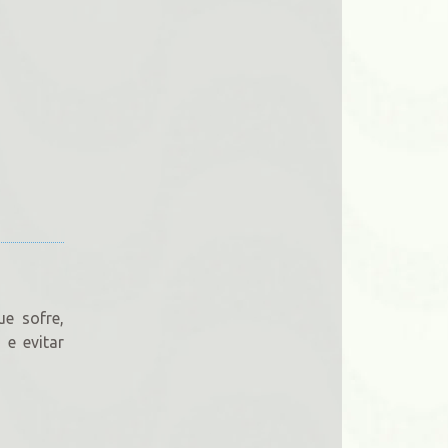
ue sofre,
 e evitar