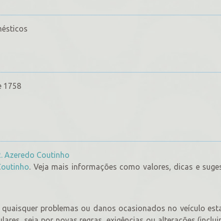
mésticos
e 1758
. Azeredo Coutinho
Coutinho
. Veja mais informações como valores, dicas e sug
or quaisquer problemas ou danos ocasionados no veículo es
ulares, seja por novas regras, exigências ou alterações (inclu