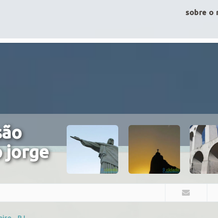
sobre o 
são
o jorge
iro - RJ