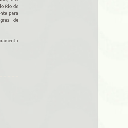
do Rio de
ente para
egras de
ionamento