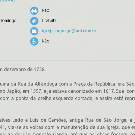
Não
e Domingo
Gratuita
igrejasaojorge@uol.com.br
Não
em dezembro de 1758.
quina da Rua da Alfândega com a Praça da República, era Sã
 no Japão, em 1597, e já estava canonizado em 1617. Sua icon
com a ponta da orelha esquerda cortada, e assim está rep
lves Ledo e Luís de Camões, antiga Rua de São Jorge, a j
41, via-se às voltas com a manutenção de sua Igreja, que 
igo na de São Gonçalo Garcia, até que as obras fossem co