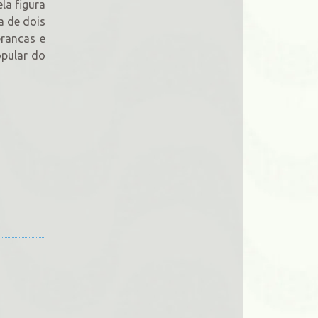
la figura
a de dois
brancas e
opular do