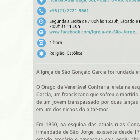
+55 (21) 2221-9661
Segunda a Sexta de 7:00h às 16:30h, Sábado 
7:00h às 11:30h
www.facebook.com/Igreja-de-São-Jorge...
1 hora
Religião: Católica
A Igreja de São Gonçalo Garcia foi fundada 
O Orago da Venerável Confraria, ereta na es
Garcia, um franciscano que sofreu o martírio
de um jovem transpassado por duas lanças 
em um dos nichos do altar-mor.
Em 1850, na esquina das atuais ruas Gonça
Irmandade de São Jorge, existente desde 17
estado precário e ameaçava cair, pediu abr