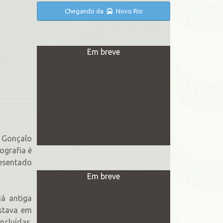
Chegando da
Novo Rio
Em breve
o Gonçalo
ografia é
resentado
Em breve
á antiga
estava em
ncluídas.