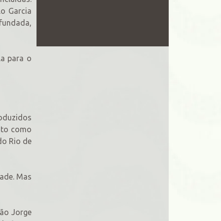
lo Garcia
 fundada,
la para o
roduzidos
isto como
do Rio de
dade. Mas
São Jorge