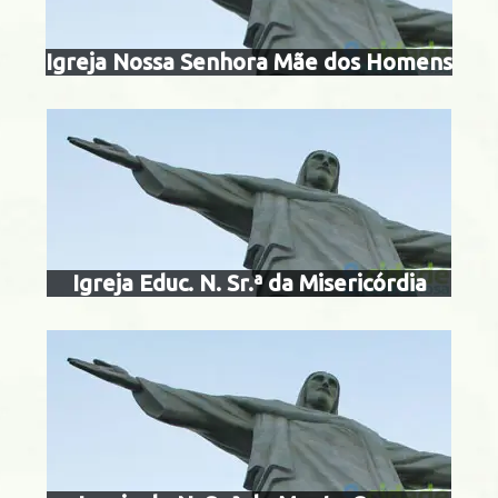
Igreja Nossa Senhora Mãe dos Homens
igreja de nossa
monte c
Centro
Igreja Educ. N. Sr.ª da Misericórdia
igreja de nossa
montse
Botafogo