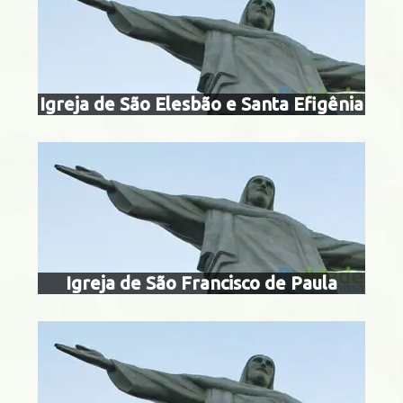
paul
o Conrado
Igreja de São Elesbão e Santa Efigênia
igreja de são f
penitên
Centro
Igreja de São Francisco de Paula
igreja de são f
prain