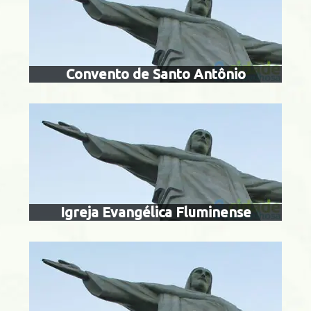
igreja evangélic
nta Teresa
Convento de Santo Antônio
basílica imacula
Centro
Igreja Evangélica Fluminense
templo me
Centro