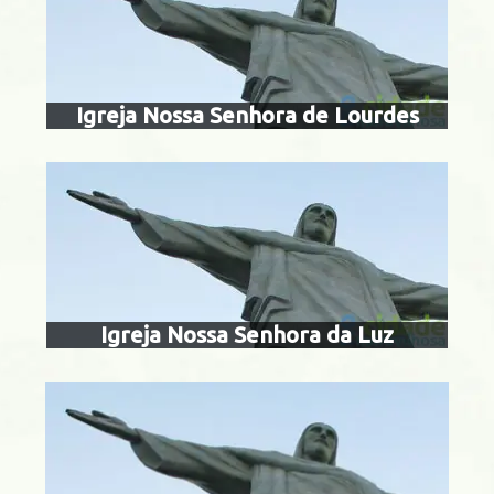
igreja nossa se
acarepaguá
Igreja Nossa Senhora de Lourdes
igreja nossa s
dos ho
ila Isabel
Igreja Nossa Senhora da Luz
igreja do educa
senhora da mi
 da Boa Vista