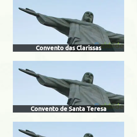
igreja e conven
teres
Centro
Convento das Clarissas
convento de sa
dim Botânico
Convento de Santa Teresa