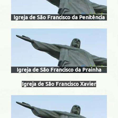
Centro
Igreja de São Francisco da Penitência
igreja de são
xavie
capela são g
Centro
amara
Igreja de São Francisco da Prainha
Igreja de São Francisco Xavier
igreja dos má
Centro
gonçalo garcia 