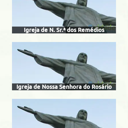
rosário e são b
homens p
acarepaguá
Igreja de N. Sr.ª dos Remédios
igreja de nossa
salet
acarepaguá
Igreja de Nossa Senhora do Rosário
igreja de nos
da sa
igreja de nossa