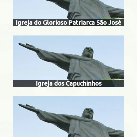
Igreja do Glorioso Patriarca São José
Botafogo
grande templo
Botafogo
Igreja dos Capuchinhos
Tijuca