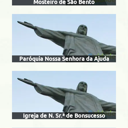
Mosteiro de São Bento
igreja de nossa
bonsuc
Centro
Paróquia Nossa Senhora da Ajuda
igreja de nossa
brasi
do Governador
Igreja de N. Sr.ª de Bonsucesso