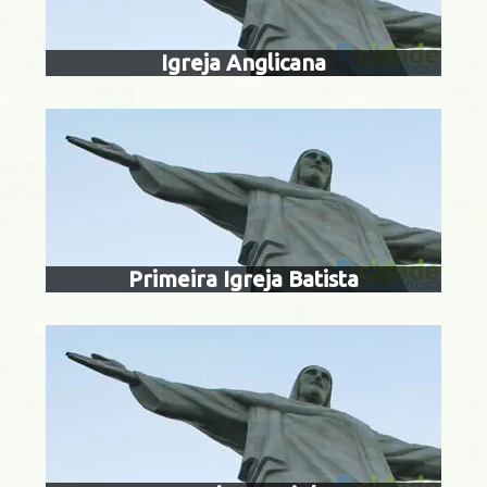
Igreja Anglicana
capela m
Tijuca
Primeira Igreja Batista
catedral metro
são seba
Centro