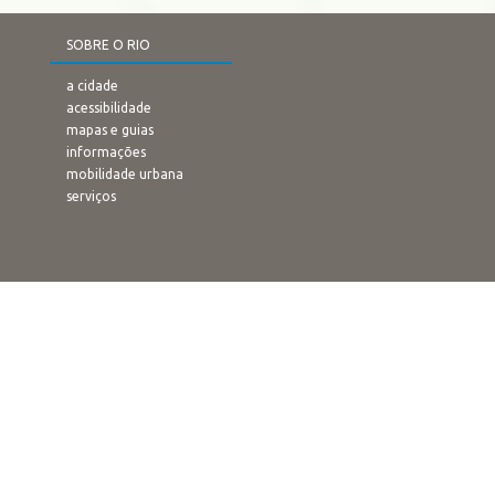
SOBRE O RIO
a cidade
acessibilidade
mapas e guias
informações
mobilidade urbana
serviços
IMPERDÍVEL
cristo redentor
pão de açucar
praia de copacabana
jardim botânico
estádio do maracanã
pôr-do-sol no arpoador
rampa de voo livre
confeitaria colombo