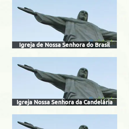
igreja nossa 
candelá
Centro
Igreja de Nossa Senhora do Brasil
igreja de nossa
carmo da an
Urca
Igreja Nossa Senhora da Candelária
igreja de nossa