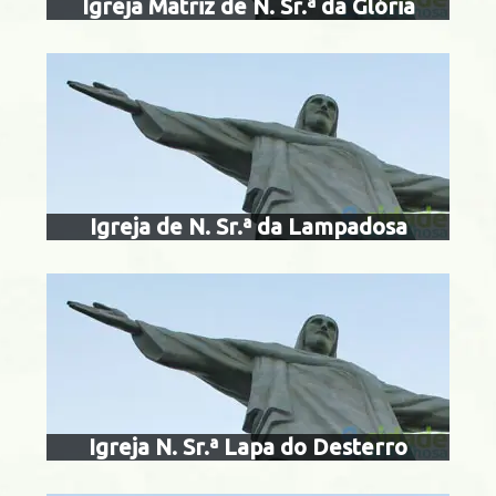
Igreja Matriz de N. Sr.ª da Glória
igreja nossa 
carmo da lapa 
Catete
Igreja de N. Sr.ª da Lampadosa
igreja de nossa
lapa dos me
Centro
Igreja N. Sr.ª Lapa do Desterro