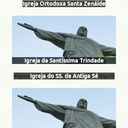
Igreja Ortodoxa Santa Zenáide
igreja do sa
Centro
sacramento da
igreja de santo
bica
Igreja da Santíssima Trindade
Igreja do SS. da Antiga Sé
nta Teresa
Flamengo
igreja de santo
pobr