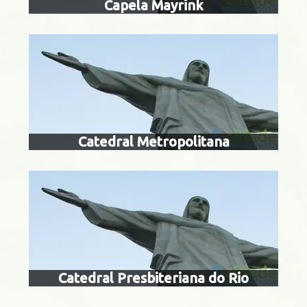
Capela Mayrink
catedral presbit
 da Boa Vista
Catedral Metropolitana
convento das 
Centro
Catedral Presbiteriana do Rio