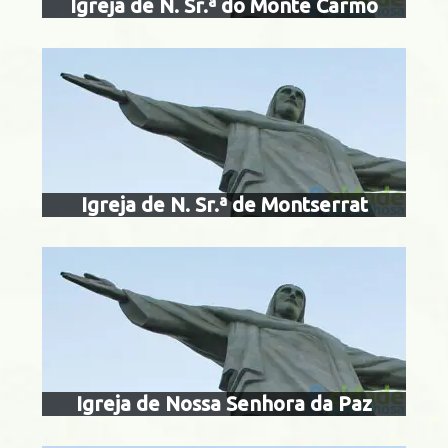
Igreja de N. Sr.ª do Monte Carmo
igreja de nossa
paz
Centro
Igreja de N. Sr.ª de Montserrat
igreja de nossa
penh
nta Teresa
Igreja de Nossa Senhora da Paz