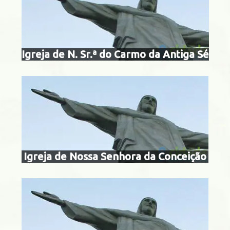
concei
Centro
Igreja de N. Sr.ª do Carmo da Antiga Sé
igreja de nossa
conceição e 
Centro
Igreja de Nossa Senhora da Conceição
igreja de nossa
copacabana e sa
lima
do Governador