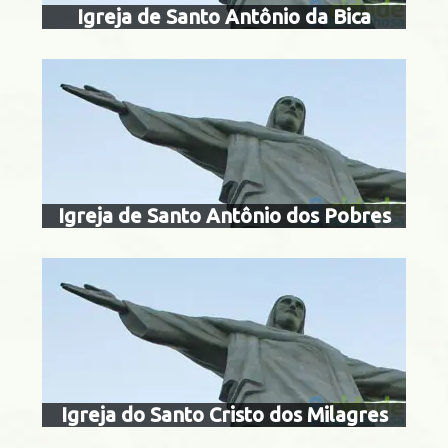
Igreja de Santo Antônio da Bica
Centro
igreja do santo
milag
 de Guaratiba
Igreja de Santo Antônio dos Pobres
igreja de san
Centro
Igreja do Santo Cristo dos Milagres