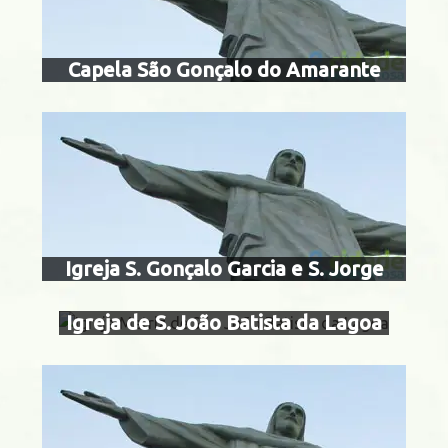
Capela São Gonçalo do Amarante
igreja matriz 
Maracanã
batista da
igreja do glorio
acarepaguá
são jo
Igreja S. Gonçalo Garcia e S. Jorge
Igreja de S. João Batista da Lagoa
igreja de são s
Centro
frades cap