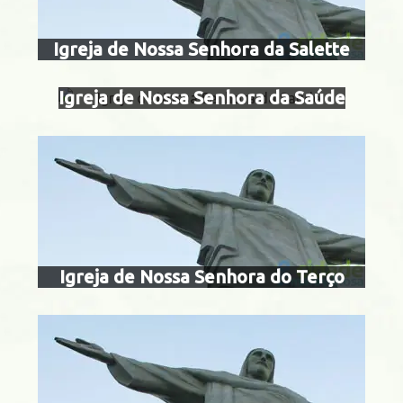
Centro
terç
Igreja de Nossa Senhora da Salette
Igreja de Nossa Senhora da Saúde
Catumbi
outeiro da
Igreja de Nossa Senhora do Terço
Gamboa
igreja de sant
milita
Centro