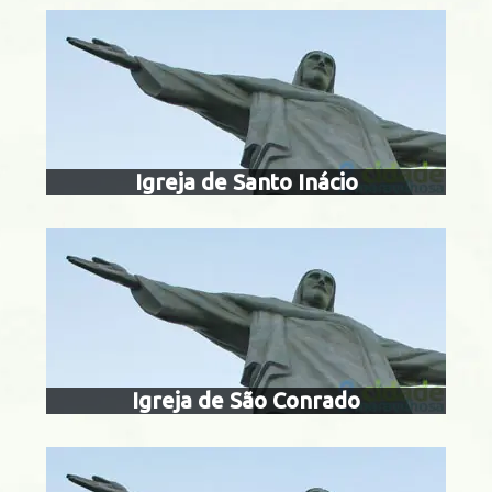
igreja de sã
Gamboa
Igreja de Santo Inácio
igreja de são el
efigên
Botafogo
Igreja de São Conrado
igreja de são f