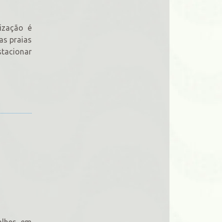
ização é
as praias
stacionar
alhes em