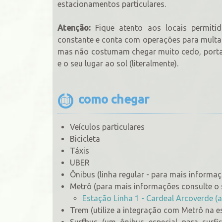
estacionamentos particulares.
Atenção:
Fique atento aos locais permitid
constante e conta com operações para multar
mas não costumam chegar muito cedo, portan
e o seu lugar ao sol (literalmente).
como chegar
Veículos particulares
Bicicleta
Táxis
UBER
Ônibus (linha regular - para mais informa
Metrô (para mais informações consulte o 
Estação Linha 1 - Cardeal Arcoverde 
Trem (utilize a integração com Metrô na e
Surfbus (um ônibus especial para surf