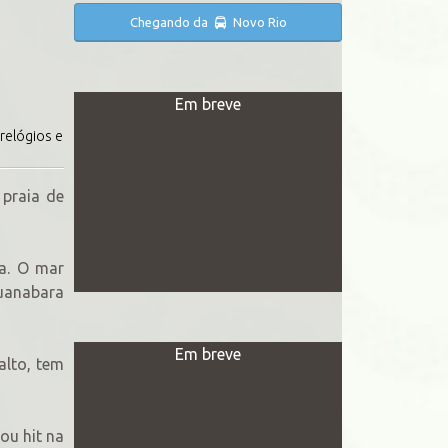
Chegando da
Novo Rio
Em breve
 relógios e
praia de
ia. O mar
Guanabara
Em breve
alto, tem
ou hit na