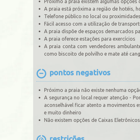
Próximo a praia existem algumas opções d
A praia está próxima a região de hotéis,
Telefone público no local ou proximidade
Fácil acesso com a utilização de transport
A praia dispõe de espaços demarcados para
A praia oferece estações para exercícios
A praia conta com vendedores ambulante
como biscoito de polvilho e mate até cang
pontos negativos
Próximo a praia não existe nenhuma opção
A segurança no local requer atenção - Po
aconselhável ficar atento a movimentos e
e muito dinheiro
Não existem opções de Caixas Eletrônicos
restrições