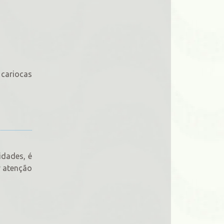
 cariocas
idades, é
r atenção