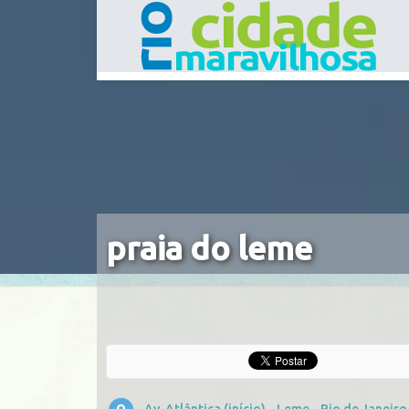
praia do leme
Av. Atlântica (início) - Leme - Rio de Janeiro