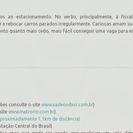
os ao estacionamento. No verão, principalmente, a fiscal
 e rebocar carros parados irregularmente. Cariocas amam su
to quanto mais cedo, mais fácil conseguir uma vaga para e
ções consulte o site
www.vadeonibus.com.br
)
site
www.metrorio.com.br
)
(aproximadamente 1,1km de distância)
stação Central do Brasil)
istas mas que pode ser usado por qualquer um, veja det