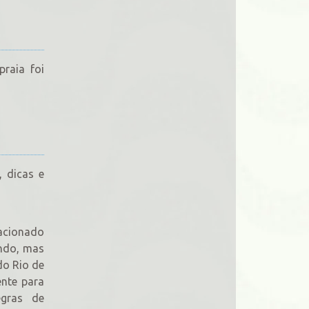
raia foi
, dicas e
tacionado
indo, mas
do Rio de
ente para
egras de