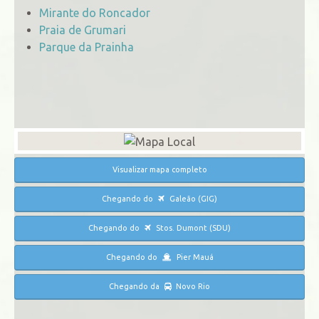
Mirante do Roncador
Praia de Grumari
Parque da Prainha
Visualizar mapa completo
Chegando do
Galeão (GIG)
Chegando do
Stos. Dumont (SDU)
Chegando do
Pier Mauá
Chegando da
Novo Rio