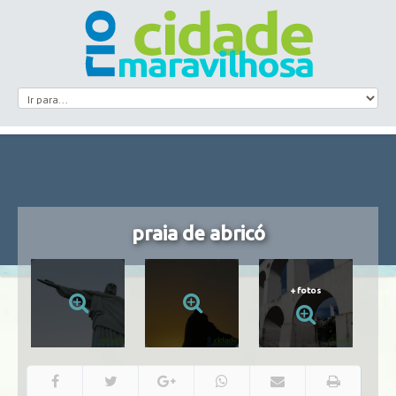
praia de abricó
+
fotos