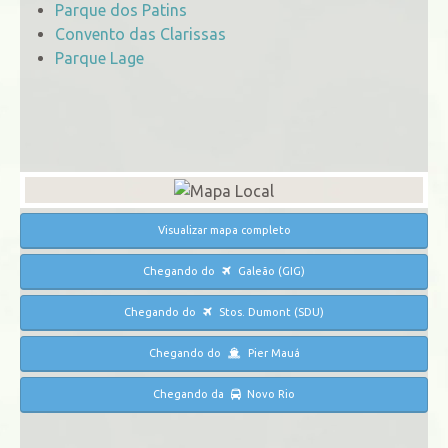
Parque dos Patins
Convento das Clarissas
Parque Lage
Visualizar mapa completo
Chegando do
Galeão (GIG)
Chegando do
Stos. Dumont (SDU)
Chegando do
Pier Mauá
Chegando da
Novo Rio