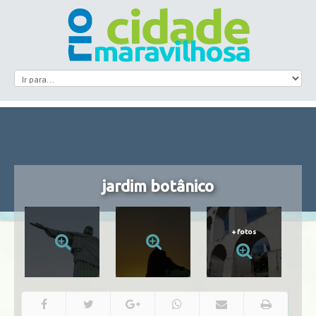
jardim botânico
+
fotos