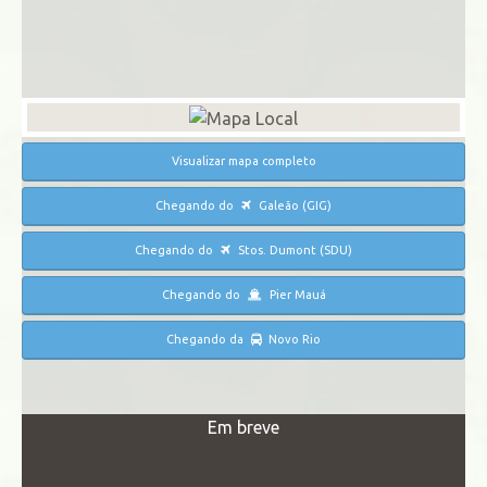
Visualizar mapa completo
Chegando do
Galeão (GIG)
Chegando do
Stos. Dumont (SDU)
Chegando do
Pier Mauá
Chegando da
Novo Rio
Em breve