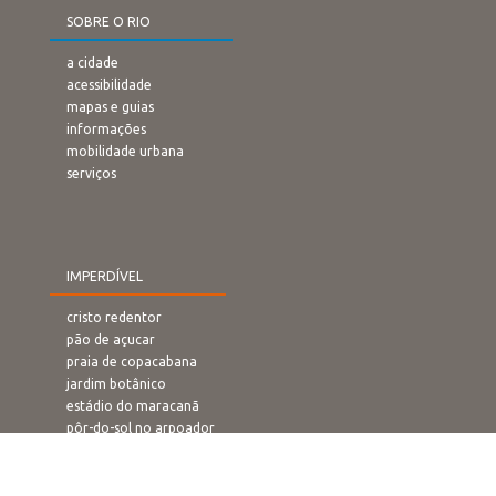
SOBRE O RIO
a cidade
acessibilidade
mapas e guias
informações
mobilidade urbana
serviços
IMPERDÍVEL
cristo redentor
pão de açucar
praia de copacabana
jardim botânico
estádio do maracanã
pôr-do-sol no arpoador
rampa de voo livre
confeitaria colombo