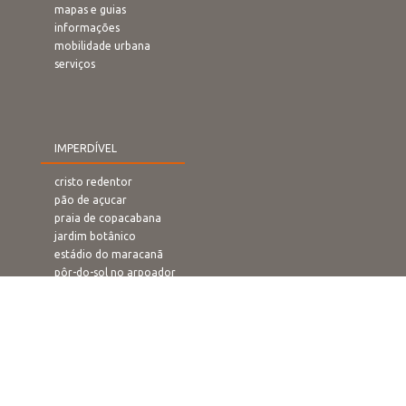
mapas e guias
informações
mobilidade urbana
serviços
IMPERDÍVEL
cristo redentor
pão de açucar
praia de copacabana
jardim botânico
estádio do maracanã
pôr-do-sol no arpoador
rampa de voo livre
confeitaria colombo
O QUE FAZER