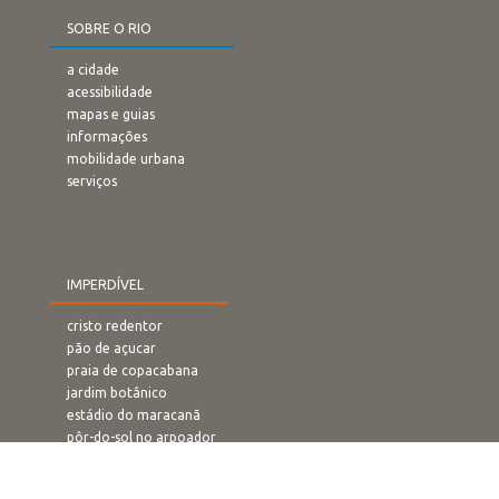
SOBRE O RIO
a cidade
acessibilidade
mapas e guias
informações
mobilidade urbana
serviços
IMPERDÍVEL
cristo redentor
pão de açucar
praia de copacabana
jardim botânico
estádio do maracanã
pôr-do-sol no arpoador
rampa de voo livre
confeitaria colombo