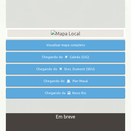
Visualizar mapa completo
Chegando do
Galeão (GIG)
Chegando do
Stos. Dumont (SDU)
Chegando do
Pier Mauá
Chegando da
Novo Rio
Em breve