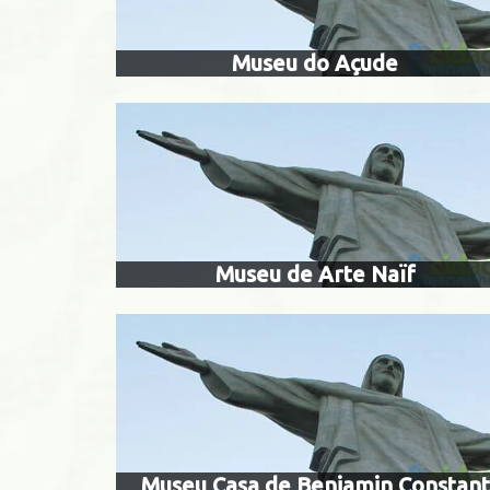
Museu do Açude
museu c
Alto da Boa Vista
Museu de Arte Naïf
sítio ro
Cosme Velho
São
Museu Casa de Benjamin Constant