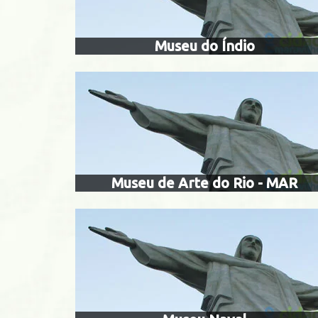
Glória
Museu do Índio
mu
Botafogo
Museu de Arte do Rio - MAR
palác
Centro
Jard