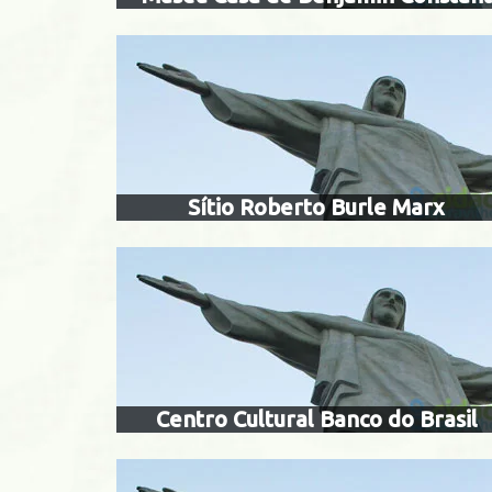
centro c
Santa Teresa
Sítio Roberto Burle Marx
museu m
Barra de Guaratiba
Recreio 
Centro Cultural Banco do Brasil