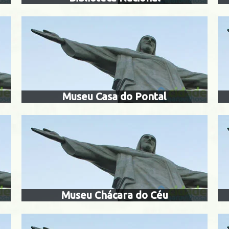
ultural banco do
museu cháca
brasil
Jacarepagu
Centro
Museu Casa do Pontal
ilitar conde de
centro cultural 
linhares
dos Bandeirantes
Centro
Museu Chácara do Céu