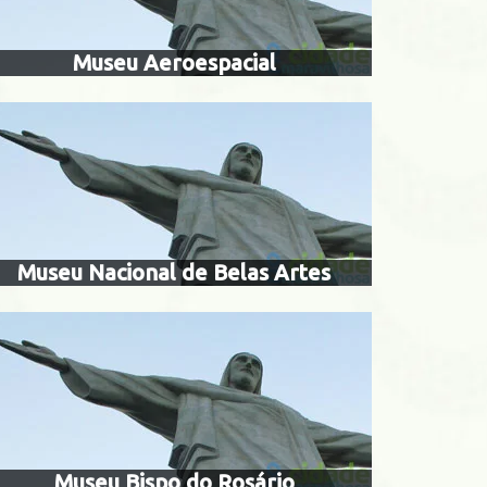
Museu Aeroespacial
museu bispo do ros
nacional
nsos
Museu Nacional de Belas Artes
do pontal
casa frança-brasi
Museu Bispo do Rosário