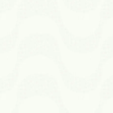
B
Manguinhos