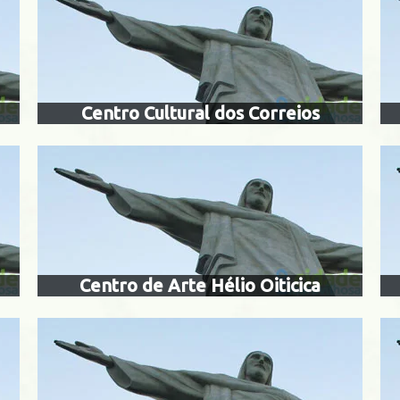
municipal getúlio
centro municip
vargas
hélio oit
Urca
nta Teresa
Centro Cultural dos Correios
museu da justiç
eu do índio
do rio de 
Centro
Lagoa
Centro de Arte Hélio Oiticica
arte do rio - mar
museu do mei
Centro