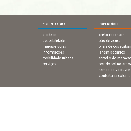
SOBRE O RIO
IMPERDÍVEL
a cidade
cristo redentor
acessibilidade
pão de açucar
mapas e guias
praia de copacaba
informações
jardim botânico
mobilidade urbana
estádio do maraca
serviços
pôr-do-sol no arpo
rampa de voo livre
confeitaria colom