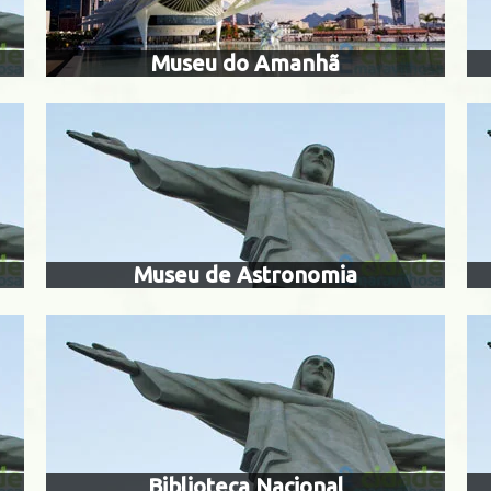
Museu do Amanhã
asa de benjamin
biblioteca 
constant
Campo dos Afo
Centro
Museu de Astronomia
berto burle marx
museu casa 
 Cristóvão
Centro
Biblioteca Nacional