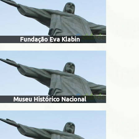
al de arte
museu histórico nac
icica
Fundação Eva Klabin
a do estado
museu de arte mode
janeiro
mam
Museu Histórico Nacional
o ambiente
museu nacional