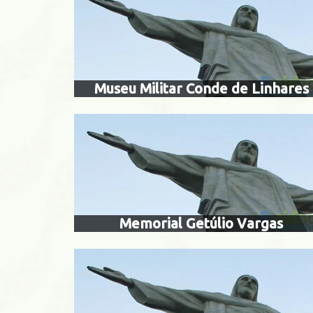
memorial 
Sa
Centro
Museu Militar Conde de Linhares
mus
São Cristóvão
Memorial Getúlio Vargas
museu de 