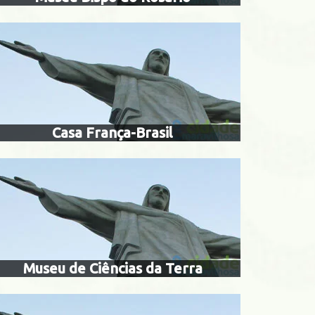
museu de ciências da
ra do céu
á
Casa França-Brasil
dos correios
fundação eva kla
Museu de Ciências da Terra