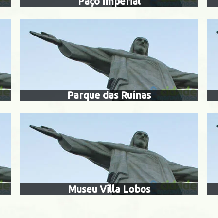
Paço Imperial
museu vill
eu da vida
Catete
Centro
Parque das Ruínas
Botafogo
nta Teresa
Museu Villa Lobos