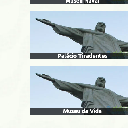
Museu Naval
mus
Centro
Palácio Tiradentes
Centro
Sa
Museu da Vida