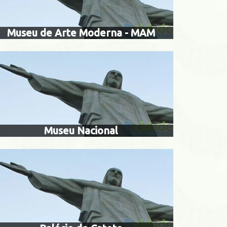
Museu de Arte Moderna - MAM
palácio do catet
erial
Museu Nacional
l municipal
museu casa de rui b
 ruínas
ão