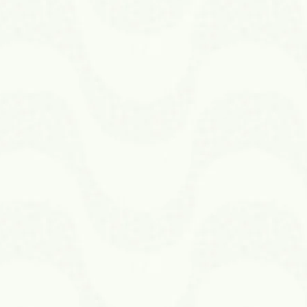
otafogo
Centro