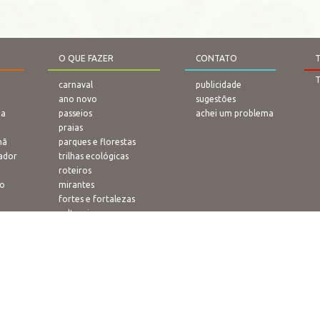
O QUE FAZER
CONTATO
T
carnaval
publicidade
ano novo
sugestões
na
passeios
achei um problema
praias
nã
parques e florestas
ador
trilhas ecológicas
roteiros
bo
mirantes
fortes e fortalezas
culturais
eventos
experiências locais
templos