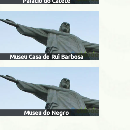
Palácio do Catete
a lobos
museu do negr
Museu Casa de Rui Barbosa
Museu do Negro