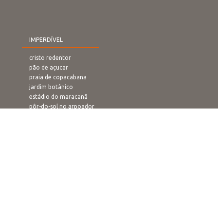
IMPERDÍVEL
cristo redentor
pão de açucar
praia de copacabana
jardim botânico
estádio do maracanã
pôr-do-sol no arpoador
rampa de voo livre
confeitaria colombo
O QUE FAZER
carnaval
ano novo
passeios