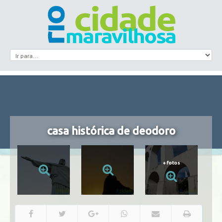
casa histórica de deodoro
+
fotos