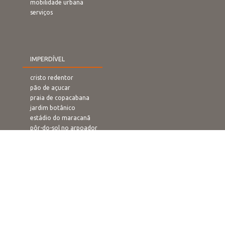
mobilidade urbana
serviços
IMPERDÍVEL
cristo redentor
pão de açucar
praia de copacabana
jardim botânico
estádio do maracanã
pôr-do-sol no arpoador
rampa de voo livre
confeitaria colombo
O QUE FAZER
carnaval
ano novo