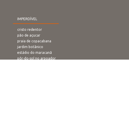
IMPERDÍVEL
cristo redentor
pão de açucar
praia de copacabana
jardim botânico
estádio do maracanã
pôr-do-sol no arpoador
rampa de voo livre
confeitaria colombo
O QUE FAZER
carnaval
ano novo
passeios
praias