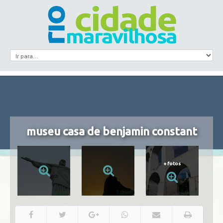
museu casa de benjamin constant
+
fotos