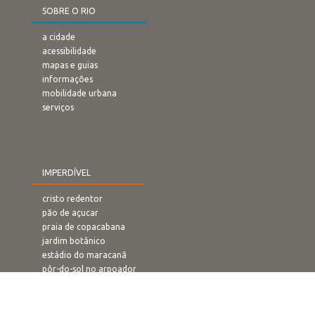
SOBRE O RIO
a cidade
acessibilidade
mapas e guias
informações
mobilidade urbana
serviços
IMPERDÍVEL
cristo redentor
pão de açucar
praia de copacabana
jardim botânico
estádio do maracanã
pôr-do-sol no arpoador
rampa de voo livre
confeitaria colombo