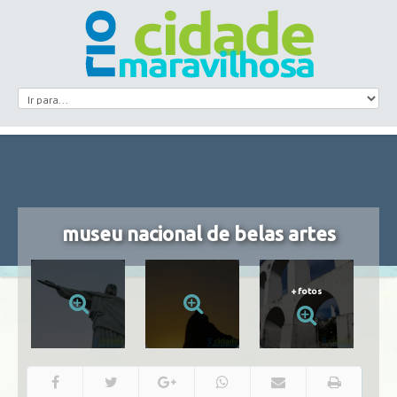
museu nacional de belas artes
+
fotos