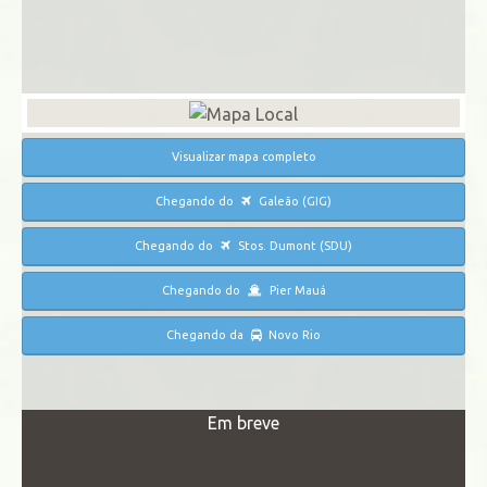
Visualizar mapa completo
Chegando do
Galeão (GIG)
Chegando do
Stos. Dumont (SDU)
Chegando do
Pier Mauá
Chegando da
Novo Rio
Em breve