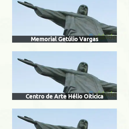
centro municip
hélio oit
Lagoa
Memorial Getúlio Vargas
museu históric
Glória
Centro de Arte Hélio Oiticica
museu do