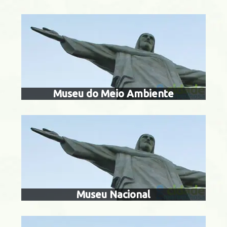
museu na
Centro
Museu do Meio Ambiente
museu n
dim Botânico
Museu Nacional