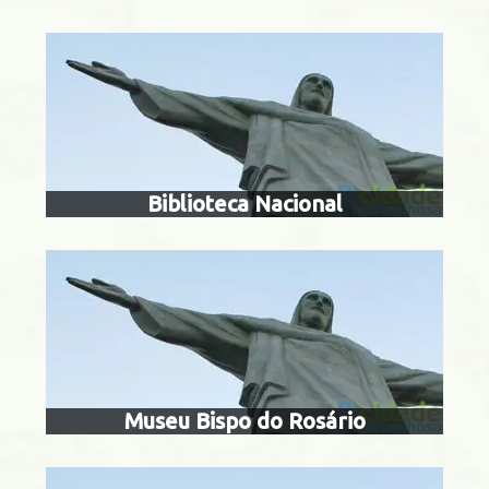
museu bispo d
nta Teresa
Biblioteca Nacional
sítio roberto 
Centro
Museu Bispo do Rosário