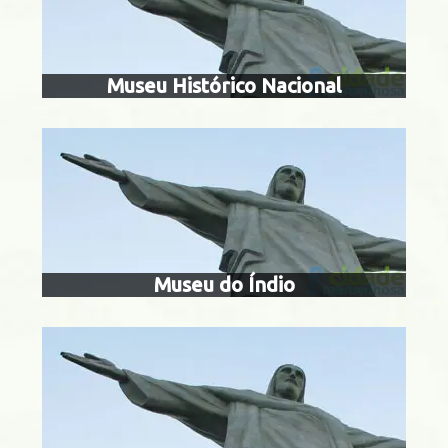
Centro
Museu Histórico Nacional
museu da justiç
do rio de 
Centro
Museu do Índio
museu de arte
ma
Botafogo