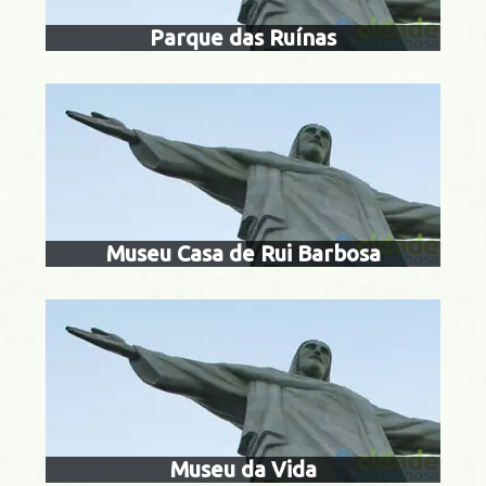
Parque das Ruínas
museu da
nta Teresa
Museu Casa de Rui Barbosa
museu vill
Botafogo
Museu da Vida