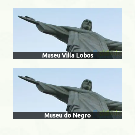
museu do
anguinhos
Museu Villa Lobos
Botafogo
Museu do Negro