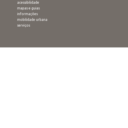
acessibilidade
mapas e guias
informações
mobilidade urbana
serviços
IMPERDÍVEL
cristo redentor
pão de açucar
praia de copacabana
jardim botânico
estádio do maracanã
pôr-do-sol no arpoador
rampa de voo livre
confeitaria colombo