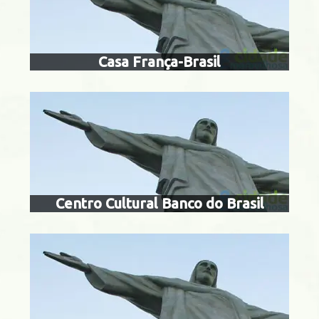
dos Bandeirantes
Casa França-Brasil
museu cháca
Centro
Centro Cultural Banco do Brasil
museu de ciênci
Centro