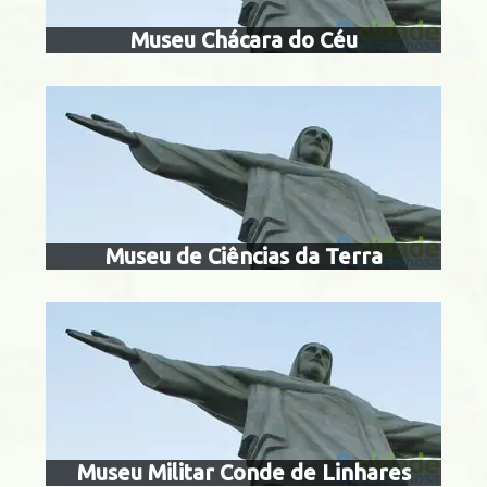
Museu Chácara do Céu
museu militar
linhar
nta Teresa
Museu de Ciências da Terra
centro cultural 
Urca
Museu Militar Conde de Linhares