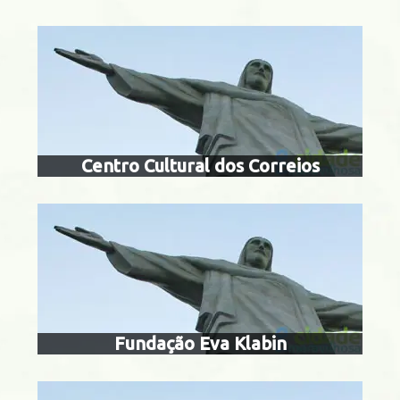
fundação ev
o Cristóvão
Centro Cultural dos Correios
memorial munici
varg
Centro
Fundação Eva Klabin