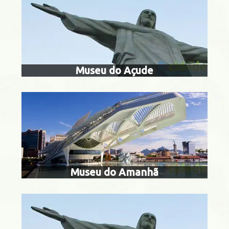
museu do 
Museu do Açude
museu aero
 da Boa Vista
Museu do Amanhã
museu internaci
naïf do b