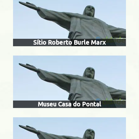
museu casa 
acarepaguá
Sítio Roberto Burle Marx
casa frança
 de Guaratiba
Museu Casa do Pontal
centro cultura
brasi