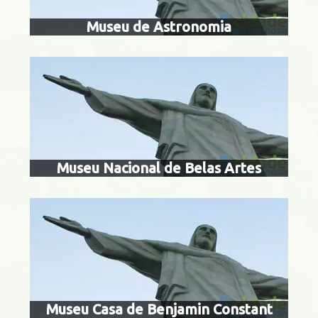
Museu de Astronomia
museu casa d
const
o Cristóvão
Museu Nacional de Belas Artes
biblioteca 
Centro
Museu Casa de Benjamin Constant