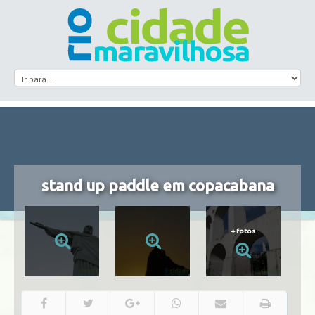
stand up paddle em copacabana
+
fotos