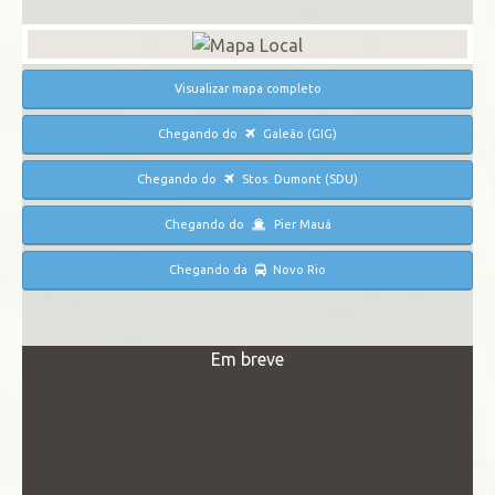
Visualizar mapa completo
Chegando do
Galeão (GIG)
Chegando do
Stos. Dumont (SDU)
Chegando do
Pier Mauá
Chegando da
Novo Rio
Em breve