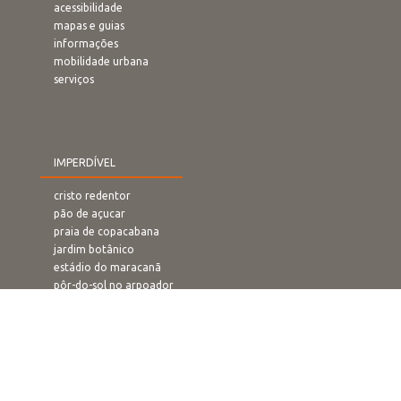
acessibilidade
mapas e guias
informações
mobilidade urbana
serviços
IMPERDÍVEL
cristo redentor
pão de açucar
praia de copacabana
jardim botânico
estádio do maracanã
pôr-do-sol no arpoador
rampa de voo livre
confeitaria colombo