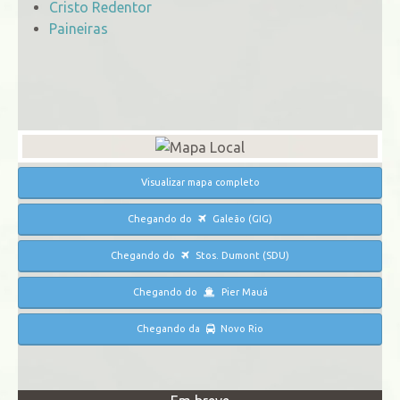
Cristo Redentor
Paineiras
Visualizar mapa completo
Chegando do
Galeão (GIG)
Chegando do
Stos. Dumont (SDU)
Chegando do
Pier Mauá
Chegando da
Novo Rio