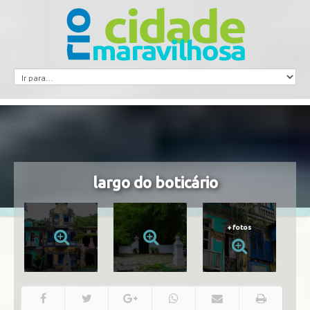
largo do boticário
+
fotos