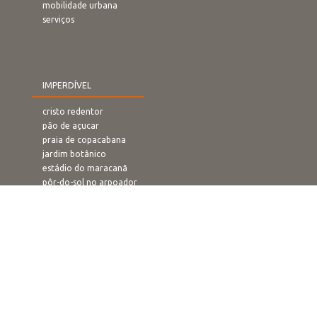
mobilidade urbana
serviços
IMPERDÍVEL
cristo redentor
pão de açucar
praia de copacabana
jardim botânico
estádio do maracanã
pôr-do-sol no arpoador
rampa de voo livre
confeitaria colombo
O QUE FAZER
carnaval
ano novo