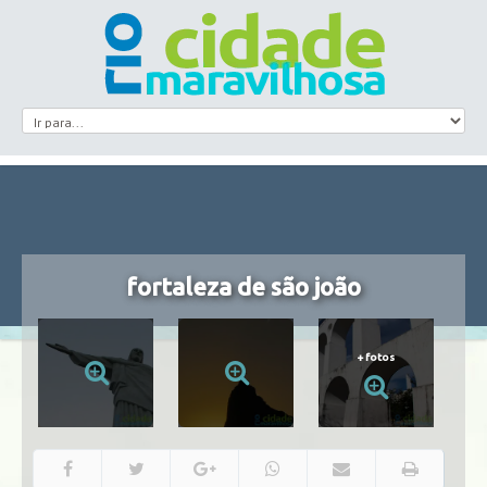
fortaleza de são joão
+
fotos