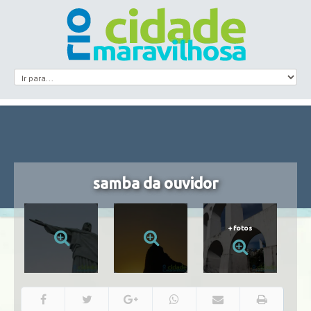
samba da ouvidor
+
fotos