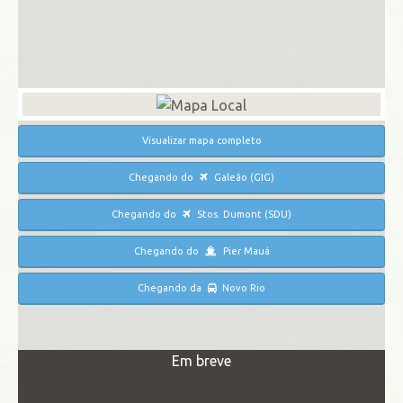
Visualizar mapa completo
Chegando do
Galeão (GIG)
Chegando do
Stos. Dumont (SDU)
Chegando do
Pier Mauá
Chegando da
Novo Rio
Em breve