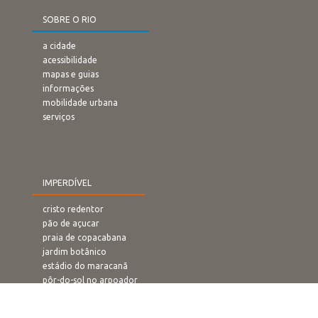
SOBRE O RIO
a cidade
acessibilidade
mapas e guias
informações
mobilidade urbana
serviços
IMPERDÍVEL
cristo redentor
pão de açucar
praia de copacabana
jardim botânico
estádio do maracanã
pôr-do-sol no arpoador
rampa de voo livre
confeitaria colombo