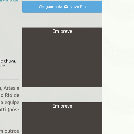
Chegando da
Novo Rio
Em breve
de chuva.
 de
, Artes e
do Rio de
ua equipe
Em breve
tti (pós-
em outros