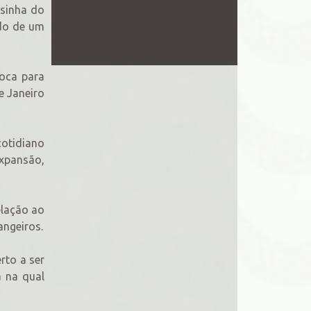
esinha do
ndo de um
ioca para
e Janeiro
 cotidiano
xpansão,
elação ao
angeiros.
rto a ser
a na qual