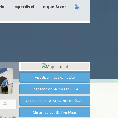
rio
imperdível
o que fazer
Visualizar mapa completo
Chegando do
Galeão (GIG)
Chegando do
Stos. Dumont (SDU)
Chegando do
Pier Mauá
ã - Rio de