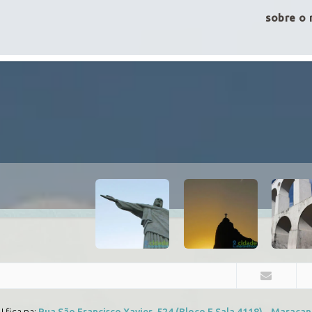
sobre o 
 fica na:
Rua São Francisco Xavier, 524 (Bloco F Sala 4118) - Maracan