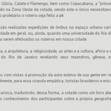
s Glória, Catete e Flamengo, bem como Copacabana, a “princ
tuado na Zona Oeste da cidade, sendo este o único necessita
proletário o roteiro seja feito a pé.
são realizadas expedições de ônibus no espaço urbano car
dade em geral, ou, ainda, quando uma universidade do Rio d
ra serem efetivados os roteiros em nossa cidade.
, a arquitetura, a religiosidade, as artes e a cultura, afora o
 do Rio de Janeiro revelando seus meandros, gênese, e
idas com vistas à promoção da auto-estima de sua gente em r
mente, para essa ciranda empática, turistas brasileiros e estr
arioca, traduzindo, dessa forma, a cidade como um livro abe
o conhecimento dos participantes sobre a própria geografi