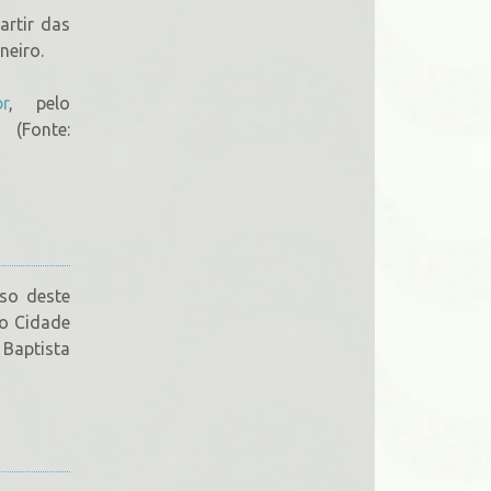
artir das
neiro.
br
, pelo
Fonte:
so deste
io Cidade
 Baptista