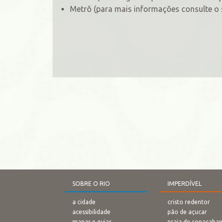
Metrô (para mais informações consulte o 
SOBRE O RIO
IMPERDÍVEL
a cidade
cristo redentor
acessibilidade
pão de açucar
mapas e guias
praia de copacaba