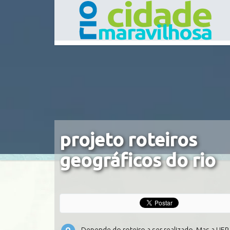
projeto roteiros
geográficos do rio
Depende do roteiro a ser realizado. Mas a UERJ