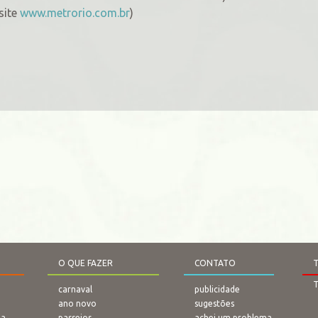
site
www.metrorio.com.br
)
O QUE FAZER
CONTATO
T
carnaval
publicidade
ano novo
sugestões
na
passeios
achei um problema