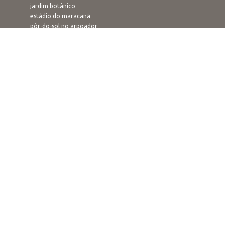
jardim botânico
estádio do maracanã
pôr-do-sol no arpoador
rampa de voo livre
confeitaria colombo
O QUE FAZER
carnaval
ano novo
passeios
praias
parques e florestas
trilhas ecológicas
roteiros
mirantes
fortes e fortalezas
culturais
eventos
experiências locais